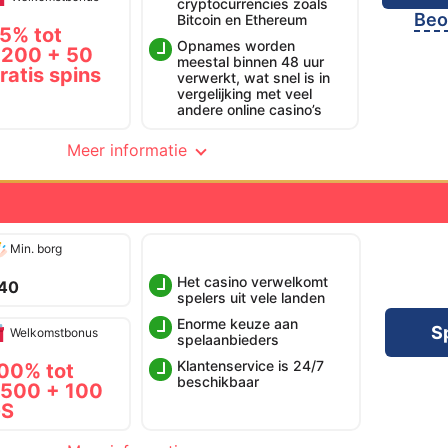
cryptocurrencies zoals
Beo
Bitcoin en Ethereum
5% tot
Opnames worden
200 + 50
meestal binnen 48 uur
ratis spins
verwerkt, wat snel is in
vergelijking met veel
andere online casino’s
Meer informatie
Min. borg
Het casino verwelkomt
40
spelers uit vele landen
Enorme keuze aan
S
Welkomstbonus
spelaanbieders
Klantenservice is 24/7
00% tot
beschikbaar
500 + 100
S