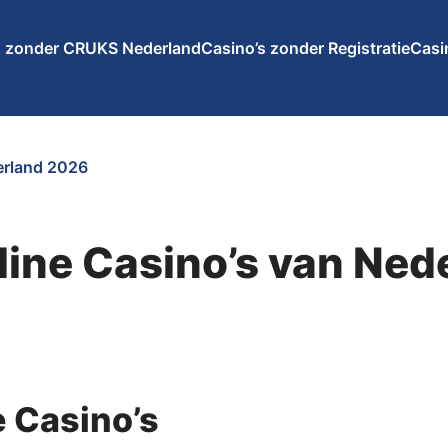
 zonder CRUKS Nederland
Casino’s zonder Registratie
Casi
erland 2026
ine Casino’s van Ned
 Casino’s