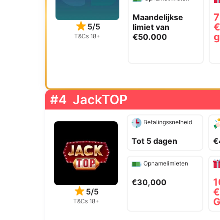
7
Maandelijkse
€
5/5
limiet van
g
€50.000
T&Cs 18+
#4
JackTOP
Betalingssnelheid
Tot 5 dagen
€
Opnamelimieten
1
€30,000
€
5/5
G
T&Cs 18+