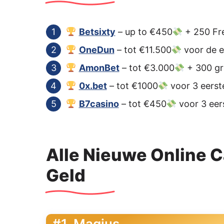
Betsixty
– up to €450
+ 250 Fr
OneDun
– tot €11.500
voor de e
AmonBet
– tot €3.000
+ 300 gra
0x.bet
– tot €1000
voor 3 eerste
B7casino
– tot €450
voor 3 eers
Alle Nieuwe Online C
Geld
#1
Magius