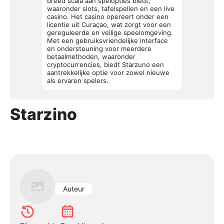
breed scala aan spelopties biedt,
waaronder slots, tafelspellen en een live
casino. Het casino opereert onder een
licentie uit Curaçao, wat zorgt voor een
gereguleerde en veilige speelomgeving.
Met een gebruiksvriendelijke interface
en ondersteuning voor meerdere
betaalmethoden, waaronder
cryptocurrencies, biedt Starzuno een
aantrekkelijke optie voor zowel nieuwe
als ervaren spelers.
Starzino
Auteur